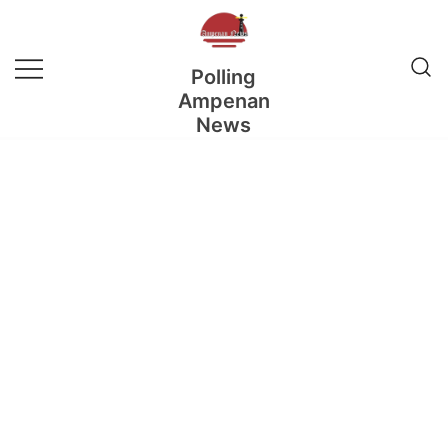
Lompat
ke
konten
Polling
Ampenan
News